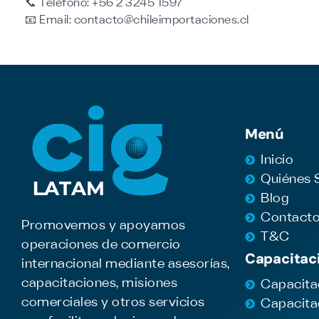
📞
Teléfono:
+56 2 3245 1597
📧
Email:
contacto@chileimportaciones.cl
Menú
Inicio
Quiénes
Blog
Contact
Promovemos y apoyamos
T&C
operaciones de comercio
Capacitac
internacional mediante asesorías,
capacitaciones, misiones
Capacita
comerciales y otros servicios
Capacita