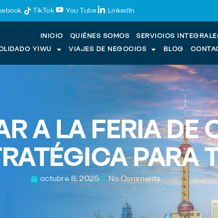
cebook
TikTok
You Tube
LinkedIn
INICIO
QUIÉNES SOMOS
SERVICIOS INTEGRALE
OLIDADO YIWU
VIAJES DE NEGOCIOS
BLOG
CONTA
AR A LA FERIA DE
TRATÉGICA PARA 
octubre 8, 2025
No Comments