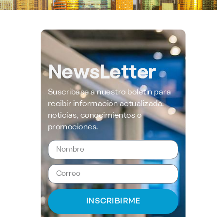
NewsLetter
Suscríbase a nuestro boletín para
recibir información actualizada,
noticias, conocimientos o
promociones.
INSCRIBIRME