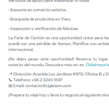
Servicios de apoyo para maximizar tu visita
· Asesoría en comercio exterior.
· Búsqueda de productos en Yiwu.
· Inspección y verificación de fábricas.
La Feria de Cantón es una oportunidad única para hac
puede ser una pérdida de tiempo. Planifica con antel
internacional.
¡No dejes pasar esta oportunidad! Reserva tu luga
exterior del mundo. Descubre más en: en
ChileImporta
📍
Dirección:
Avenida Los Jardines #976, Oficina B y D
📞
Teléfono:
+56 2 3245 1597
📧
Email:
contacto@ciglatam.com
¡Prepara tu viaje hoy y lleva tu negocio al siguiente nive