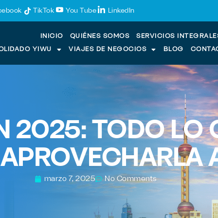
cebook
TikTok
You Tube
LinkedIn
INICIO
QUIÉNES SOMOS
SERVICIOS INTEGRALE
OLIDADO YIWU
VIAJES DE NEGOCIOS
BLOG
CONTA
N 2025: TODO LO 
 APROVECHARLA 
marzo 7, 2025
No Comments