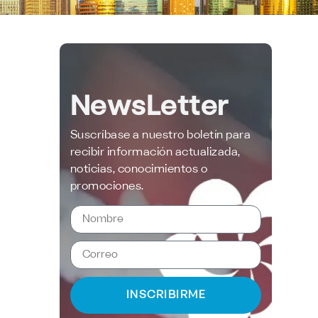
NewsLetter
Suscríbase a nuestro boletín para
recibir información actualizada,
noticias, conocimientos o
promociones.
INSCRIBIRME