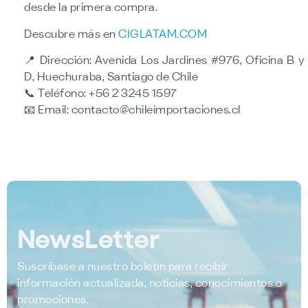
desde la primera compra.
Descubre más en
CIGLATAM.COM
📍
Dirección:
Avenida Los Jardines #976, Oficina B y
D, Huechuraba, Santiago de Chile
📞
Teléfono:
+56 2 3245 1597
📧
Email:
contacto@chileimportaciones.cl
NewsLetter
Suscríbase a nuestro boletín para recibir
información actualizada, noticias, conocimientos o
promociones.